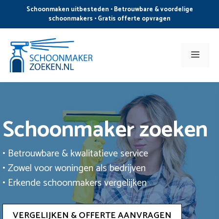
Ga
Schoonmaken uitbesteden • Betrouwbare & voordelige
naar
schoonmakers • Gratis offerte opvragen
de
inhoud
Men
Schoonmaker zoeken
• Betrouwbare & kwalitatieve service
• Zowel voor woningen als bedrijven
• Erkende schoonmakers vergelijken
VERGELIJKEN & OFFERTE AANVRAGEN