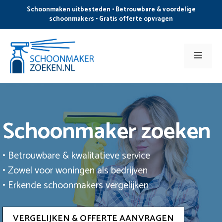
Ga
Schoonmaken uitbesteden • Betrouwbare & voordelige
naar
schoonmakers • Gratis offerte opvragen
de
inhoud
Men
Schoonmaker zoeken
• Betrouwbare & kwalitatieve service
• Zowel voor woningen als bedrijven
• Erkende schoonmakers vergelijken
VERGELIJKEN & OFFERTE AANVRAGEN