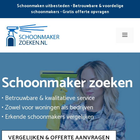
Ga
Schoonmaken uitbesteden • Betrouwbare & voordelige
naar
schoonmakers • Gratis offerte opvragen
de
inhoud
Men
Schoonmaker zoeken
• Betrouwbare & kwalitatieve service
• Zowel voor woningen als bedrijven
• Erkende schoonmakers vergelijken
VERGELIJKEN & OFFERTE AANVRAGEN