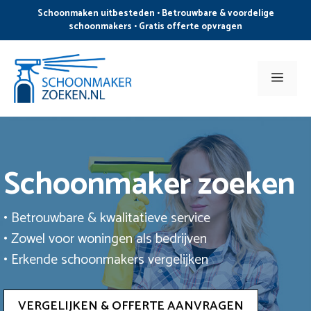
Ga
Schoonmaken uitbesteden • Betrouwbare & voordelige
naar
schoonmakers • Gratis offerte opvragen
de
inhoud
Men
Schoonmaker zoeken
• Betrouwbare & kwalitatieve service
• Zowel voor woningen als bedrijven
• Erkende schoonmakers vergelijken
VERGELIJKEN & OFFERTE AANVRAGEN