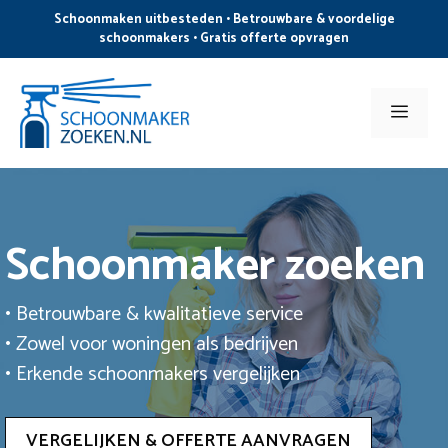
Ga
Schoonmaken uitbesteden • Betrouwbare & voordelige
naar
schoonmakers • Gratis offerte opvragen
de
inhoud
Men
Schoonmaker zoeken
• Betrouwbare & kwalitatieve service
• Zowel voor woningen als bedrijven
• Erkende schoonmakers vergelijken
VERGELIJKEN & OFFERTE AANVRAGEN