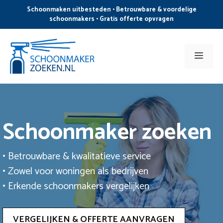
Ga
Schoonmaken uitbesteden • Betrouwbare & voordelige
naar
schoonmakers • Gratis offerte opvragen
de
inhoud
Men
Schoonmaker zoeken
• Betrouwbare & kwalitatieve service
• Zowel voor woningen als bedrijven
• Erkende schoonmakers vergelijken
VERGELIJKEN & OFFERTE AANVRAGEN