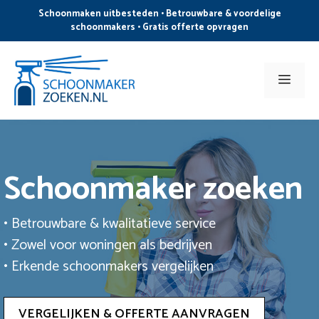
Ga
Schoonmaken uitbesteden • Betrouwbare & voordelige
naar
schoonmakers • Gratis offerte opvragen
de
inhoud
Men
Schoonmaker zoeken
• Betrouwbare & kwalitatieve service
• Zowel voor woningen als bedrijven
• Erkende schoonmakers vergelijken
VERGELIJKEN & OFFERTE AANVRAGEN