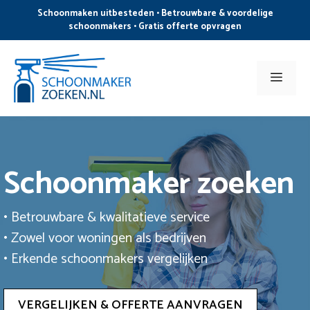
Ga
Schoonmaken uitbesteden • Betrouwbare & voordelige
naar
schoonmakers • Gratis offerte opvragen
de
inhoud
Men
Schoonmaker zoeken
• Betrouwbare & kwalitatieve service
• Zowel voor woningen als bedrijven
• Erkende schoonmakers vergelijken
VERGELIJKEN & OFFERTE AANVRAGEN