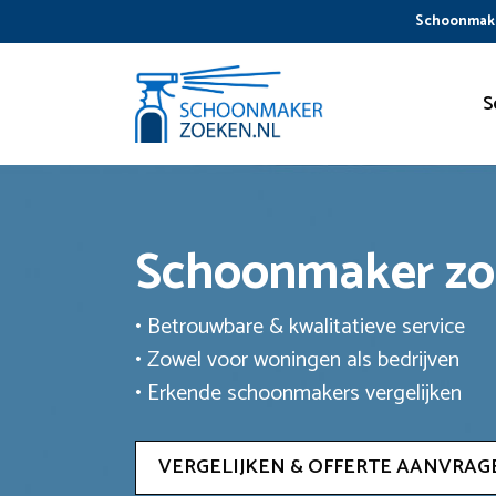
Ga
Schoonmake
naar
de
inhoud
S
Schoonmaker z
• Betrouwbare & kwalitatieve service
• Zowel voor woningen als bedrijven
• Erkende schoonmakers vergelijken
VERGELIJKEN & OFFERTE AANVRAG