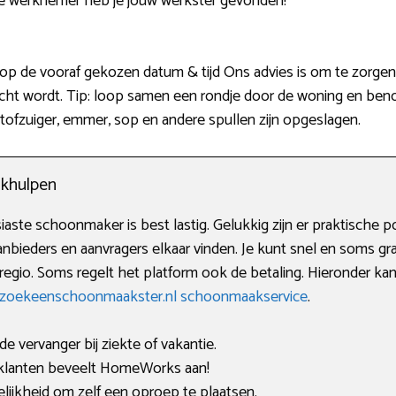
de werknemer heb je jouw werkster gevonden!
p de vooraf gekozen datum & tijd Ons advies is om te zorgen d
cht wordt. Tip: loop samen een rondje door de woning en ben
 stofzuiger, emmer, sop en andere spullen zijn opgeslagen.
khulpen
ste schoonmaker is best lastig. Gelukkig zijn er praktische po
anbieders en aanvragers elkaar vinden. Je kunt snel en soms gra
gio. Soms regelt het platform ook de betaling. Hieronder kan j
kzoekeenschoonmaakster.nl schoonmaakservice
.
de vervanger bij ziekte of vakantie.
lanten beveelt HomeWorks aan!
lijkheid om zelf een oproep te plaatsen.