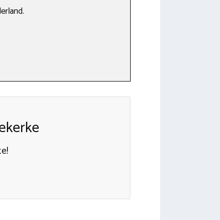
erland.
ekerke
e!