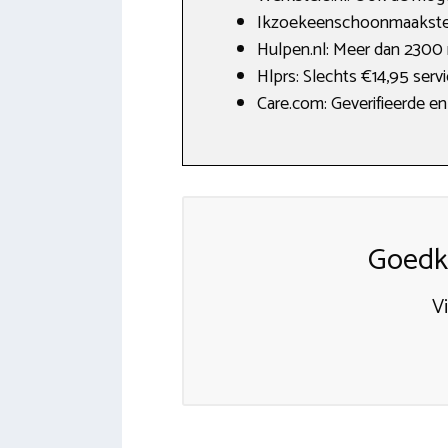
Ikzoekeenschoonmaakster
Hulpen.nl: Meer dan 2300 
Hlprs: Slechts €14,95 serv
Care.com: Geverifieerde e
Goedk
V