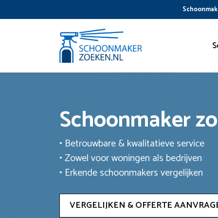
Ga
Schoonmake
naar
de
inhoud
S
Schoonmaker z
• Betrouwbare & kwalitatieve service
• Zowel voor woningen als bedrijven
• Erkende schoonmakers vergelijken
VERGELIJKEN & OFFERTE AANVRAG