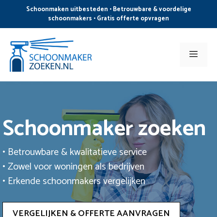
Ga
Schoonmaken uitbesteden • Betrouwbare & voordelige
naar
schoonmakers • Gratis offerte opvragen
de
inhoud
Men
Schoonmaker zoeken
• Betrouwbare & kwalitatieve service
• Zowel voor woningen als bedrijven
• Erkende schoonmakers vergelijken
VERGELIJKEN & OFFERTE AANVRAGEN