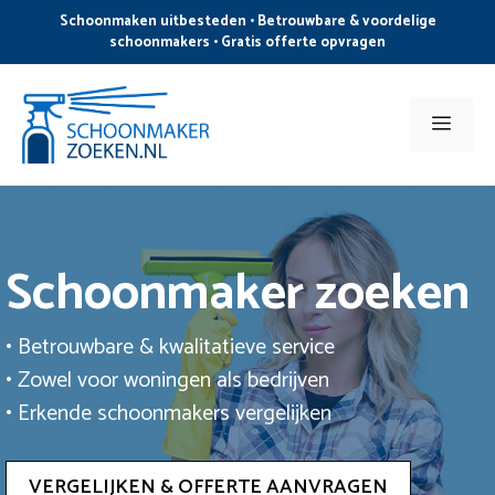
Ga
Schoonmaken uitbesteden • Betrouwbare & voordelige
naar
schoonmakers • Gratis offerte opvragen
de
inhoud
Men
Schoonmaker zoeken
• Betrouwbare & kwalitatieve service
• Zowel voor woningen als bedrijven
• Erkende schoonmakers vergelijken
VERGELIJKEN & OFFERTE AANVRAGEN