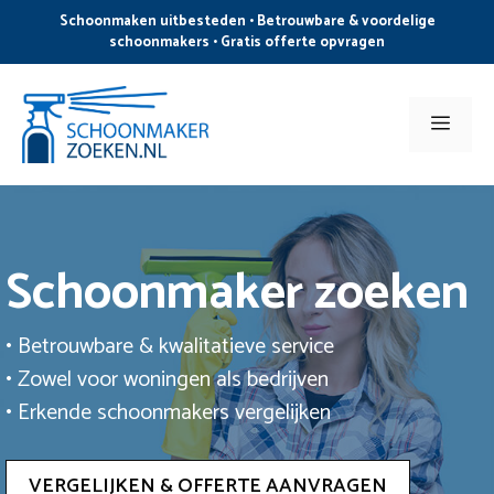
Ga
Schoonmaken uitbesteden • Betrouwbare & voordelige
naar
schoonmakers • Gratis offerte opvragen
de
inhoud
Men
Schoonmaker zoeken
• Betrouwbare & kwalitatieve service
• Zowel voor woningen als bedrijven
• Erkende schoonmakers vergelijken
VERGELIJKEN & OFFERTE AANVRAGEN