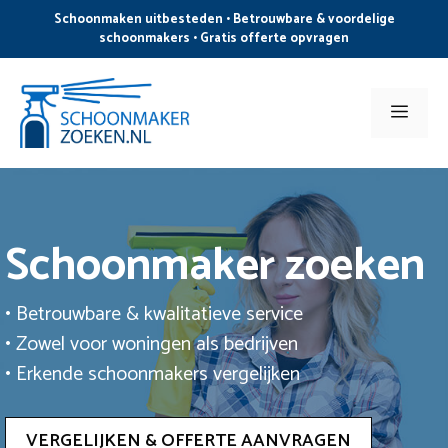
Ga
Schoonmaken uitbesteden • Betrouwbare & voordelige
naar
schoonmakers • Gratis offerte opvragen
de
inhoud
Men
Schoonmaker zoeken
• Betrouwbare & kwalitatieve service
• Zowel voor woningen als bedrijven
• Erkende schoonmakers vergelijken
VERGELIJKEN & OFFERTE AANVRAGEN