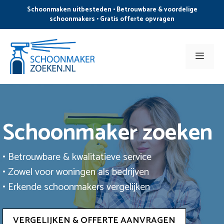
Ga
Schoonmaken uitbesteden • Betrouwbare & voordelige
naar
schoonmakers • Gratis offerte opvragen
de
inhoud
Men
Schoonmaker zoeken
• Betrouwbare & kwalitatieve service
• Zowel voor woningen als bedrijven
• Erkende schoonmakers vergelijken
VERGELIJKEN & OFFERTE AANVRAGEN