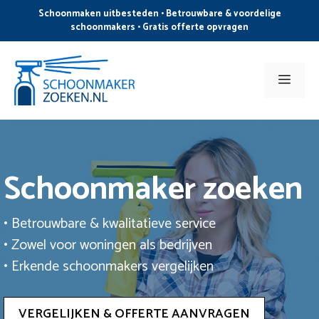
Ga
Schoonmaken uitbesteden • Betrouwbare & voordelige
naar
schoonmakers • Gratis offerte opvragen
de
inhoud
Men
Schoonmaker zoeken
• Betrouwbare & kwalitatieve service
• Zowel voor woningen als bedrijven
• Erkende schoonmakers vergelijken
VERGELIJKEN & OFFERTE AANVRAGEN