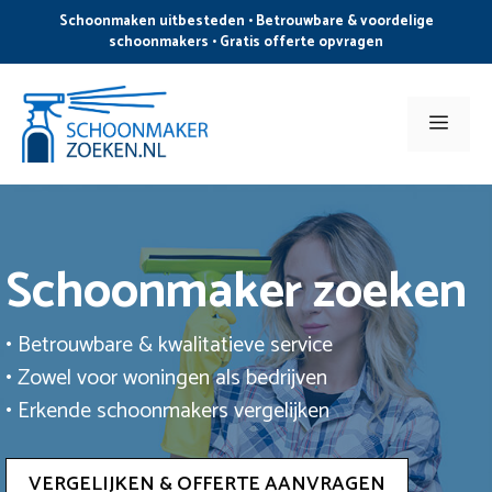
Ga
Schoonmaken uitbesteden • Betrouwbare & voordelige
naar
schoonmakers • Gratis offerte opvragen
de
inhoud
Men
Schoonmaker zoeken
• Betrouwbare & kwalitatieve service
• Zowel voor woningen als bedrijven
• Erkende schoonmakers vergelijken
VERGELIJKEN & OFFERTE AANVRAGEN