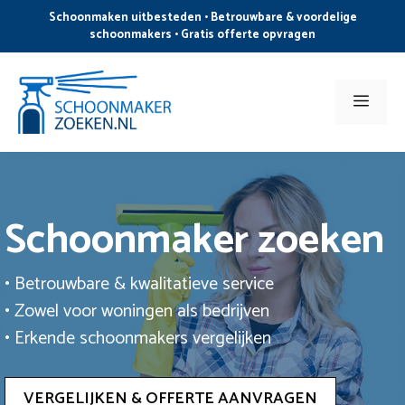
Ga
Schoonmaken uitbesteden • Betrouwbare & voordelige
naar
schoonmakers • Gratis offerte opvragen
de
inhoud
Men
Schoonmaker zoeken
• Betrouwbare & kwalitatieve service
• Zowel voor woningen als bedrijven
• Erkende schoonmakers vergelijken
VERGELIJKEN & OFFERTE AANVRAGEN