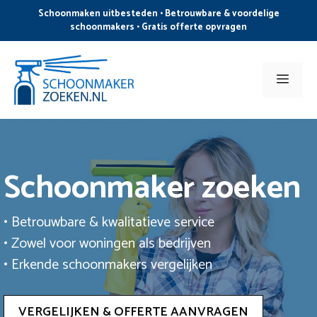
Ga
Schoonmaken uitbesteden • Betrouwbare & voordelige
naar
schoonmakers • Gratis offerte opvragen
de
inhoud
Men
Schoonmaker zoeken
• Betrouwbare & kwalitatieve service
• Zowel voor woningen als bedrijven
• Erkende schoonmakers vergelijken
VERGELIJKEN & OFFERTE AANVRAGEN