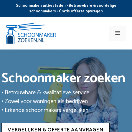
Ga
Schoonmaken uitbesteden • Betrouwbare & voordelige
naar
schoonmakers • Gratis offerte opvragen
de
inhoud
Men
Schoonmaker zoeken
• Betrouwbare & kwalitatieve service
• Zowel voor woningen als bedrijven
• Erkende schoonmakers vergelijken
VERGELIJKEN & OFFERTE AANVRAGEN