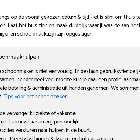
angs op de vooraf gekozen datum & tijd Het is slim om thuis t
Laat het huis zien en maak duidelijk waar jij waarde aan hech
niger en schoonmaakazijn zijn opgeslagen.
choonmaakhulpen
schoonmaker is niet eenvoudig. Er bestaan gebruiksvriendelijke
samen. Zonder heel veel moeite kun je daar een profiel aanm
ele betaling & administratie uit handen genomen. We sommen d
t:
Tips voor het schoonmaken
.
de vervanger bij ziekte of vakantie.
t, betrouwbaar en erg persoonlijk.
acties versturen naar hulpen in de buurt.
nl: Meestal al binnen 3 dagen een hulp gevonden.