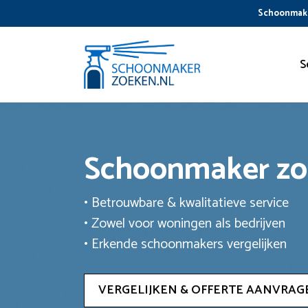
Ga
Schoonmake
naar
de
inhoud
S
Schoonmaker z
• Betrouwbare & kwalitatieve service
• Zowel voor woningen als bedrijven
• Erkende schoonmakers vergelijken
VERGELIJKEN & OFFERTE AANVRAG