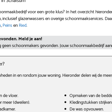
 in Schalsum
nmaakbedrijf voor een grote klus? In het overzicht hieronder
 inclusief glazenwassers en overige schoonmaakservices. Daa
n
,
Peins
en
Ried
.
evonden. Meld je aan!
og geen schoonmakers gevonden. Jouw schoonmaakbedrijf aa
r?
amheden in en rondom jouw woning. Hieronder delen wij de mee
n de vloer.
Opmaken van de bedde
r meer (dweilen).
Kledingstukken strijke
adkamer.
De was opvouwen.