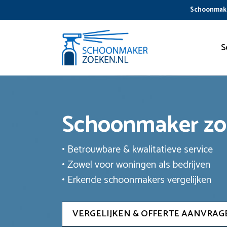
Ga
Schoonmake
naar
de
inhoud
S
Schoonmaker z
• Betrouwbare & kwalitatieve service
• Zowel voor woningen als bedrijven
• Erkende schoonmakers vergelijken
VERGELIJKEN & OFFERTE AANVRAG