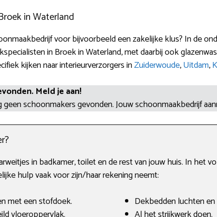
Broek in Waterland
onmaakbedrijf voor bijvoorbeeld een zakelijke klus? In de ond
ecialisten in Broek in Waterland, met daarbij ook glazenwass
fiek kijken naar interieurverzorgers in
Zuiderwoude
,
Uitdam
,
K
evonden. Meld je aan!
og geen schoonmakers gevonden. Jouw schoonmaakbedrijf aa
r?
rweitjes in badkamer, toilet en de rest van jouw huis. In het 
lijke hulp vaak voor zijn/haar rekening neemt:
en met een stofdoek.
Dekbedden luchten en
ld vloeroppervlak.
Al het strijkwerk doen.