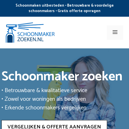
Ga
Schoonmaken uitbesteden • Betrouwbare & voordelige
naar
schoonmakers • Gratis offerte opvragen
de
inhoud
Men
Schoonmaker zoeken
• Betrouwbare & kwalitatieve service
• Zowel voor woningen als bedrijven
• Erkende schoonmakers vergelijken
VERGELIJKEN & OFFERTE AANVRAGEN