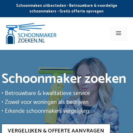
Ga
Schoonmaken uitbesteden • Betrouwbare & voordelige
naar
schoonmakers • Gratis offerte opvragen
de
inhoud
Men
Schoonmaker zoeken
• Betrouwbare & kwalitatieve service
• Zowel voor woningen als bedrijven
• Erkende schoonmakers vergelijken
VERGELIJKEN & OFFERTE AANVRAGEN