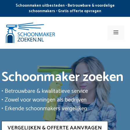
Ga
Schoonmaken uitbesteden • Betrouwbare & voordelige
naar
schoonmakers • Gratis offerte opvragen
de
inhoud
Men
Schoonmaker zoeken
• Betrouwbare & kwalitatieve service
• Zowel voor woningen als bedrijven
• Erkende schoonmakers vergelijken
VERGELIJKEN & OFFERTE AANVRAGEN