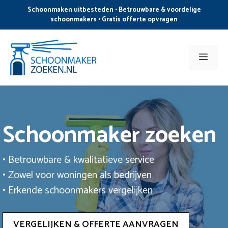
Ga
Schoonmaken uitbesteden • Betrouwbare & voordelige
naar
schoonmakers • Gratis offerte opvragen
de
inhoud
Men
Schoonmaker zoeken
• Betrouwbare & kwalitatieve service
• Zowel voor woningen als bedrijven
• Erkende schoonmakers vergelijken
VERGELIJKEN & OFFERTE AANVRAGEN