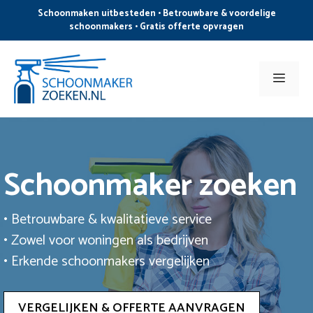
Ga
Schoonmaken uitbesteden • Betrouwbare & voordelige
naar
schoonmakers • Gratis offerte opvragen
de
inhoud
Men
Schoonmaker zoeken
• Betrouwbare & kwalitatieve service
• Zowel voor woningen als bedrijven
• Erkende schoonmakers vergelijken
VERGELIJKEN & OFFERTE AANVRAGEN