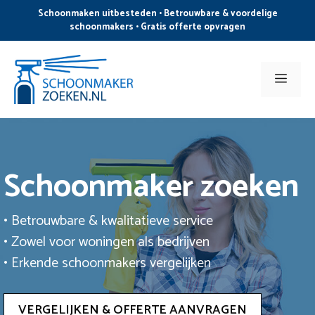
Ga
Schoonmaken uitbesteden • Betrouwbare & voordelige
naar
schoonmakers • Gratis offerte opvragen
de
inhoud
Men
Schoonmaker zoeken
• Betrouwbare & kwalitatieve service
• Zowel voor woningen als bedrijven
• Erkende schoonmakers vergelijken
VERGELIJKEN & OFFERTE AANVRAGEN