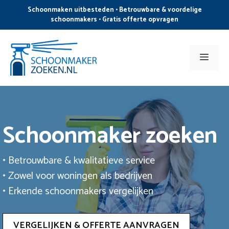
Ga
Schoonmaken uitbesteden • Betrouwbare & voordelige
naar
schoonmakers • Gratis offerte opvragen
de
inhoud
Men
Schoonmaker zoeken
• Betrouwbare & kwalitatieve service
• Zowel voor woningen als bedrijven
• Erkende schoonmakers vergelijken
VERGELIJKEN & OFFERTE AANVRAGEN