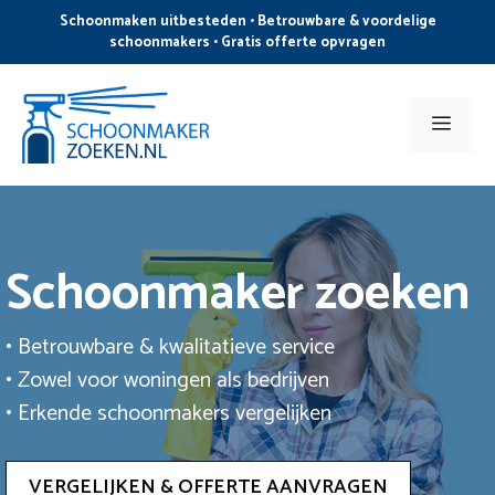
Ga
Schoonmaken uitbesteden • Betrouwbare & voordelige
naar
schoonmakers • Gratis offerte opvragen
de
inhoud
Men
Schoonmaker zoeken
• Betrouwbare & kwalitatieve service
• Zowel voor woningen als bedrijven
• Erkende schoonmakers vergelijken
VERGELIJKEN & OFFERTE AANVRAGEN