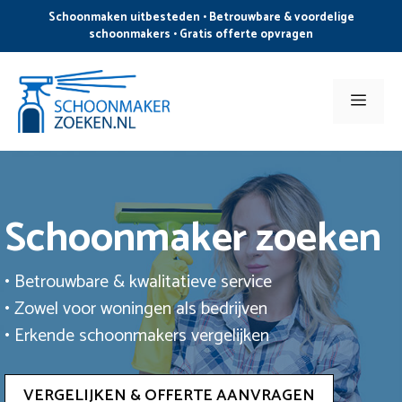
Ga
Schoonmaken uitbesteden • Betrouwbare & voordelige
naar
schoonmakers • Gratis offerte opvragen
de
inhoud
Men
Schoonmaker zoeken
• Betrouwbare & kwalitatieve service
• Zowel voor woningen als bedrijven
• Erkende schoonmakers vergelijken
VERGELIJKEN & OFFERTE AANVRAGEN