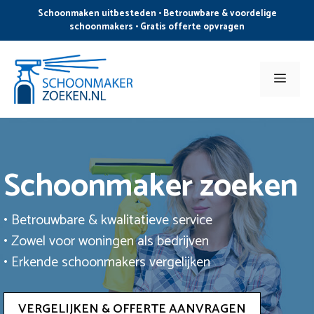
Ga
Schoonmaken uitbesteden • Betrouwbare & voordelige
naar
schoonmakers • Gratis offerte opvragen
de
inhoud
Men
Schoonmaker zoeken
• Betrouwbare & kwalitatieve service
• Zowel voor woningen als bedrijven
• Erkende schoonmakers vergelijken
VERGELIJKEN & OFFERTE AANVRAGEN