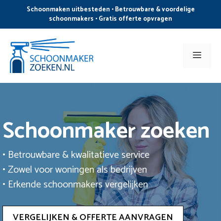
Ga
Schoonmaken uitbesteden • Betrouwbare & voordelige
naar
schoonmakers • Gratis offerte opvragen
de
inhoud
Men
Schoonmaker zoeken
• Betrouwbare & kwalitatieve service
• Zowel voor woningen als bedrijven
• Erkende schoonmakers vergelijken
VERGELIJKEN & OFFERTE AANVRAGEN