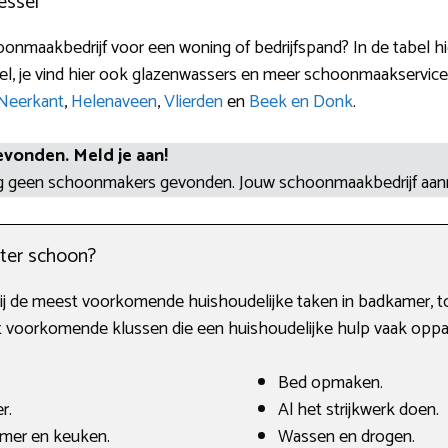
essel
onmaakbedrijf voor een woning of bedrijfspand? In de tabel h
el, je vind hier ook glazenwassers en meer schoonmaakservice
Neerkant
,
Helenaveen
,
Vlierden
en
Beek en Donk
.
evonden. Meld je aan!
og geen schoonmakers gevonden. Jouw schoonmaakbedrijf aa
ter schoon?
j de meest voorkomende huishoudelijke taken in badkamer, toil
 voorkomende klussen die een huishoudelijke hulp vaak oppa
Bed opmaken.
r.
Al het strijkwerk doen.
amer en keuken.
Wassen en drogen.