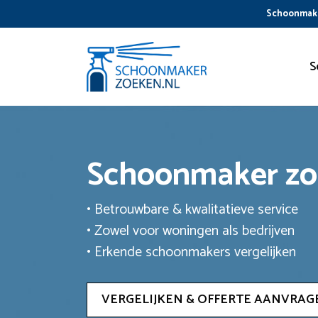
Ga
Schoonmake
naar
de
inhoud
S
Schoonmaker z
• Betrouwbare & kwalitatieve service
• Zowel voor woningen als bedrijven
• Erkende schoonmakers vergelijken
VERGELIJKEN & OFFERTE AANVRAG