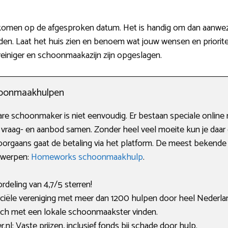
s komen op de afgesproken datum. Het is handig om dan aanwezi
en. Laat het huis zien en benoem wat jouw wensen en prioritei
reiniger en schoonmaakazijn zijn opgeslagen.
choonmaakhulpen
e schoonmaker is niet eenvoudig. Er bestaan speciale online 
raag- en aanbod samen. Zonder heel veel moeite kun je daar 
orgaans gaat de betaling via het platform. De meest bekende 
rwerpen:
Homeworks schoonmaakhulp
.
deling van 4,7/5 sterren!
ële vereniging met meer dan 1200 hulpen door heel Nederla
tch met een lokale schoonmaakster vinden.
: Vaste prijzen, inclusief fonds bij schade door hulp.