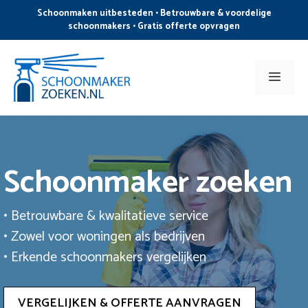
Ga
Schoonmaken uitbesteden • Betrouwbare & voordelige
naar
schoonmakers • Gratis offerte opvragen
de
inhoud
Men
Schoonmaker zoeken
• Betrouwbare & kwalitatieve service
• Zowel voor woningen als bedrijven
• Erkende schoonmakers vergelijken
VERGELIJKEN & OFFERTE AANVRAGEN