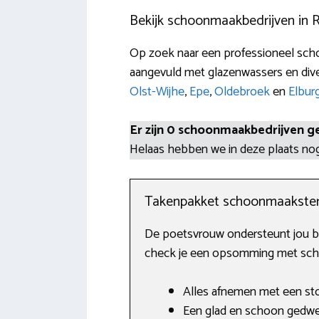
Bekijk schoonmaakbedrijven in 
Op zoek naar een professioneel scho
aangevuld met glazenwassers en diver
Olst-Wijhe
,
Epe
,
Oldebroek
en
Elbur
Er zijn 0 schoonmaakbedrijven g
Helaas hebben we in deze plaats n
Takenpakket schoonmaakste
De poetsvrouw ondersteunt jou bi
check je een opsomming met scho
Alles afnemen met een sto
Een glad en schoon gedwei