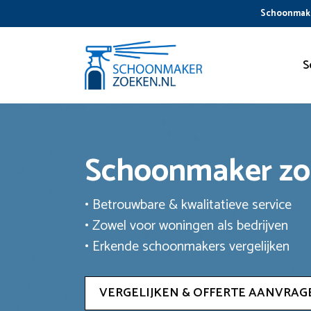
Ga
Schoonmake
naar
de
inhoud
S
Schoonmaker z
• Betrouwbare & kwalitatieve service
• Zowel voor woningen als bedrijven
• Erkende schoonmakers vergelijken
VERGELIJKEN & OFFERTE AANVRAG