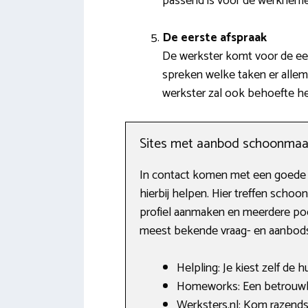
passend is voor de werkneme
De eerste afspraak
De werkster komt voor de eers
spreken welke taken er allem
werkster zal ook behoefte heb
Sites met aanbod schoonmaa
In contact komen met een goede s
hierbij helpen. Hier treffen scho
profiel aanmaken en meerdere poe
meest bekende vraag- en aanbodsit
Helpling: Je kiest zelf de h
Homeworks: Een betrouwba
Werksters.nl: Kom razends