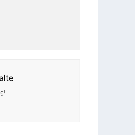
alte
g!