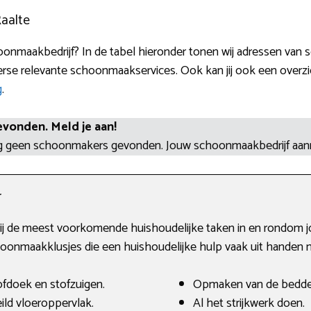
Raalte
onmaakbedrijf? In de tabel hieronder tonen wij adressen van s
se relevante schoonmaakservices. Ook kan jij ook een overzich
g
.
evonden. Meld je aan!
og geen schoonmakers gevonden. Jouw schoonmaakbedrijf aa
r
j de meest voorkomende huishoudelijke taken in en rondom j
onmaakklusjes die een huishoudelijke hulp vaak uit handen 
fdoek en stofzuigen.
Opmaken van de bedde
ld vloeroppervlak.
Al het strijkwerk doen.