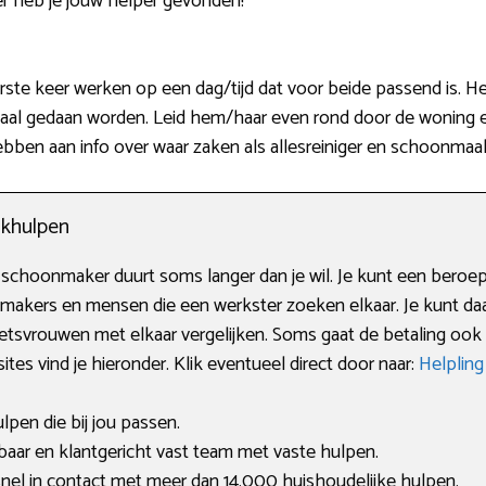
r heb je jouw helper gevonden!
te keer werken op een dag/tijd dat voor beide passend is. Het 
aal gedaan worden. Leid hem/haar even rond door de woning en 
ben aan info over waar zaken als allesreiniger en schoonmaakaz
khulpen
choonmaker duurt soms langer dan je wil. Je kunt een beroep
onmakers en mensen die een werkster zoeken elkaar. Je kunt da
tsvrouwen met elkaar vergelijken. Soms gaat de betaling ook r
es vind je hieronder. Klik eventueel direct door naar:
Helplin
ulpen die bij jou passen.
ar en klantgericht vast team met vaste hulpen.
nel in contact met meer dan 14.000 huishoudelijke hulpen.