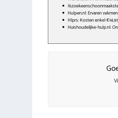
Ikzoekeenschoonmaakster.
Hulpen.nl: Ervaren vakmen
Hlprs: Kosten enkel €14,9
Huishoudelijke-hulp.nl: On
Goe
V