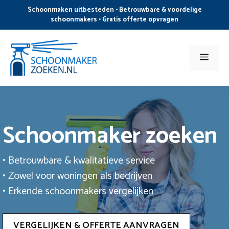
Ga
Schoonmaken uitbesteden • Betrouwbare & voordelige
naar
schoonmakers • Gratis offerte opvragen
de
inhoud
Men
Schoonmaker zoeken
• Betrouwbare & kwalitatieve service
• Zowel voor woningen als bedrijven
• Erkende schoonmakers vergelijken
VERGELIJKEN & OFFERTE AANVRAGEN