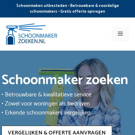
Ga
Schoonmaken uitbesteden • Betrouwbare & voordelige
naar
schoonmakers • Gratis offerte opvragen
de
inhoud
Men
Schoonmaker zoeken
• Betrouwbare & kwalitatieve service
• Zowel voor woningen als bedrijven
• Erkende schoonmakers vergelijken
VERGELIJKEN & OFFERTE AANVRAGEN