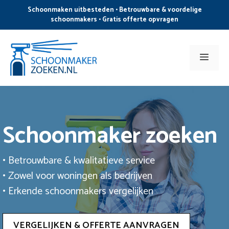
Ga
Schoonmaken uitbesteden • Betrouwbare & voordelige
naar
schoonmakers • Gratis offerte opvragen
de
inhoud
Men
Schoonmaker zoeken
• Betrouwbare & kwalitatieve service
• Zowel voor woningen als bedrijven
• Erkende schoonmakers vergelijken
VERGELIJKEN & OFFERTE AANVRAGEN