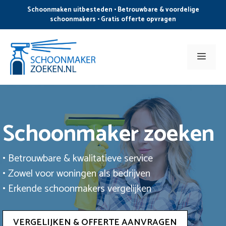
Ga
Schoonmaken uitbesteden • Betrouwbare & voordelige
naar
schoonmakers • Gratis offerte opvragen
de
inhoud
Men
Schoonmaker zoeken
• Betrouwbare & kwalitatieve service
• Zowel voor woningen als bedrijven
• Erkende schoonmakers vergelijken
VERGELIJKEN & OFFERTE AANVRAGEN