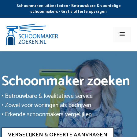
Ga
Schoonmaken uitbesteden • Betrouwbare & voordelige
naar
schoonmakers • Gratis offerte opvragen
de
inhoud
Men
Schoonmaker zoeken
• Betrouwbare & kwalitatieve service
• Zowel voor woningen als bedrijven
• Erkende schoonmakers vergelijken
VERGELIJKEN & OFFERTE AANVRAGEN