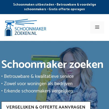
Ga
Schoonmaken uitbesteden • Betrouwbare & voordelige
naar
schoonmakers • Gratis offerte opvragen
de
inhoud
Men
Schoonmaker zoeken
• Betrouwbare & kwalitatieve service
• Zowel voor woningen als bedrijven
• Erkende schoonmakers vergelijken
VERGELIJKEN & OFFERTE AANVRAGEN