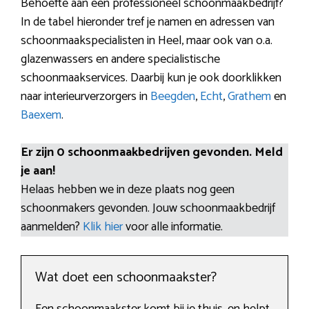
Behoefte aan een professioneel schoonmaakbedrijf?
In de tabel hieronder tref je namen en adressen van
schoonmaakspecialisten in Heel, maar ook van o.a.
glazenwassers en andere specialistische
schoonmaakservices. Daarbij kun je ook doorklikken
naar interieurverzorgers in
Beegden
,
Echt
,
Grathem
en
Baexem
.
Er zijn 0 schoonmaakbedrijven gevonden. Meld
je aan!
Helaas hebben we in deze plaats nog geen
schoonmakers gevonden. Jouw schoonmaakbedrijf
aanmelden?
Klik hier
voor alle informatie.
Wat doet een schoonmaakster?
Een schoonmaakster komt bij je thuis, en helpt