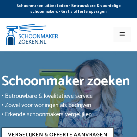
Ga
Schoonmaken uitbesteden • Betrouwbare & voordelige
naar
schoonmakers • Gratis offerte opvragen
de
inhoud
Men
Schoonmaker zoeken
• Betrouwbare & kwalitatieve service
• Zowel voor woningen als bedrijven
• Erkende schoonmakers vergelijken
VERGELIJKEN & OFFERTE AANVRAGEN