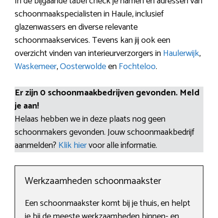
In de bijgaande tabel check je namen en adressen van
schoonmaakspecialisten in Haule, inclusief
glazenwassers en diverse relevante
schoonmaakservices. Tevens kan jij ook een
overzicht vinden van interieurverzorgers in
Haulerwijk
,
Waskemeer
,
Oosterwolde
en
Fochteloo
.
Er zijn 0 schoonmaakbedrijven gevonden. Meld
je aan!
Helaas hebben we in deze plaats nog geen
schoonmakers gevonden. Jouw schoonmaakbedrijf
aanmelden?
Klik hier
voor alle informatie.
Werkzaamheden schoonmaakster
Een schoonmaakster komt bij je thuis, en helpt
je bij de meeste werkzaamheden binnen- en