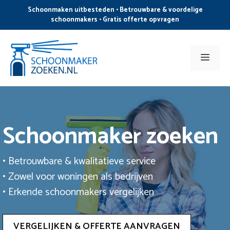
Ga
Schoonmaken uitbesteden • Betrouwbare & voordelige
naar
schoonmakers • Gratis offerte opvragen
de
inhoud
Men
Schoonmaker zoeken
• Betrouwbare & kwalitatieve service
• Zowel voor woningen als bedrijven
• Erkende schoonmakers vergelijken
VERGELIJKEN & OFFERTE AANVRAGEN