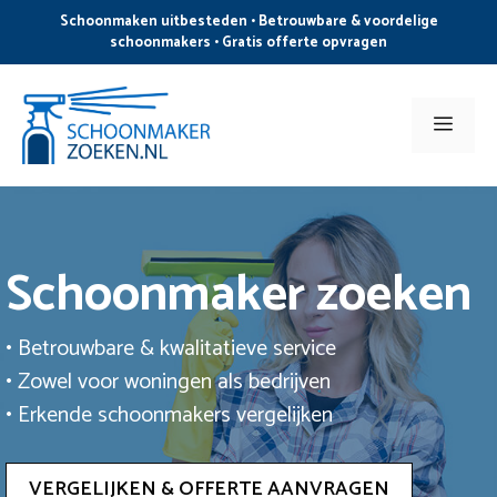
Ga
Schoonmaken uitbesteden • Betrouwbare & voordelige
naar
schoonmakers • Gratis offerte opvragen
de
inhoud
Men
Schoonmaker zoeken
• Betrouwbare & kwalitatieve service
• Zowel voor woningen als bedrijven
• Erkende schoonmakers vergelijken
VERGELIJKEN & OFFERTE AANVRAGEN