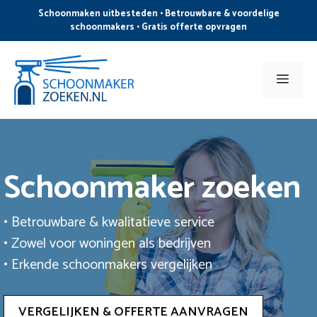
Ga
Schoonmaken uitbesteden • Betrouwbare & voordelige
naar
schoonmakers • Gratis offerte opvragen
de
inhoud
Men
Schoonmaker zoeken
• Betrouwbare & kwalitatieve service
• Zowel voor woningen als bedrijven
• Erkende schoonmakers vergelijken
VERGELIJKEN & OFFERTE AANVRAGEN