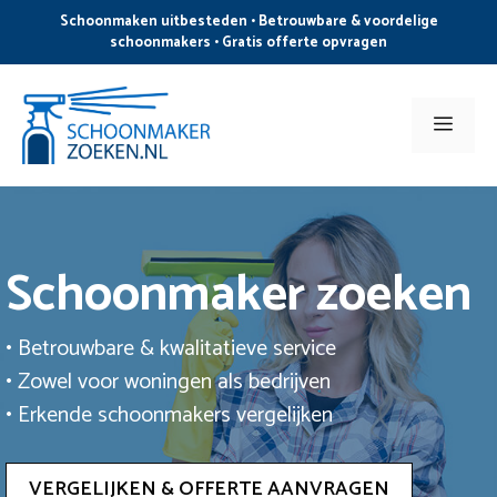
Ga
Schoonmaken uitbesteden • Betrouwbare & voordelige
naar
schoonmakers • Gratis offerte opvragen
de
inhoud
Men
Schoonmaker zoeken
• Betrouwbare & kwalitatieve service
• Zowel voor woningen als bedrijven
• Erkende schoonmakers vergelijken
VERGELIJKEN & OFFERTE AANVRAGEN