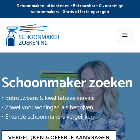
Ga
Schoonmaken uitbesteden • Betrouwbare & voordelige
naar
schoonmakers • Gratis offerte opvragen
de
inhoud
Men
Schoonmaker zoeken
• Betrouwbare & kwalitatieve service
• Zowel voor woningen als bedrijven
• Erkende schoonmakers vergelijken
VERGELIJKEN & OFFERTE AANVRAGEN