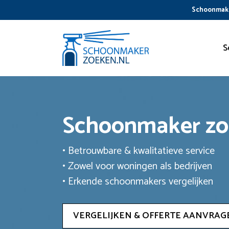
Ga
Schoonmake
naar
de
inhoud
S
Schoonmaker z
• Betrouwbare & kwalitatieve service
• Zowel voor woningen als bedrijven
• Erkende schoonmakers vergelijken
VERGELIJKEN & OFFERTE AANVRAG