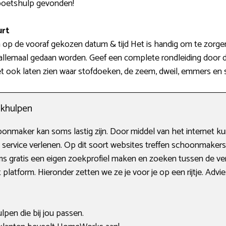
 poetshulp gevonden!
urt
n op de vooraf gekozen datum & tijd Het is handig om te zorgen 
 allemaal gedaan worden. Geef een complete rondleiding door 
oet ook laten zien waar stofdoeken, de zeem, dweil, emmers e
khulpen
onmaker kan soms lastig zijn. Door middel van het internet kun
k service verlenen. Op dit soort websites treffen schoonmake
ms gratis een eigen zoekprofiel maken en zoeken tussen de ve
platform. Hieronder zetten we ze je voor je op een rijtje. Advi
ulpen die bij jou passen.