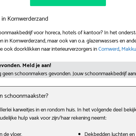
 in Kornwerderzand
onmaakbedrijf voor horeca, hotels of kantoor? In het onderst
 in Kornwerderzand, maar ook van o.a. glazenwassers en ander
 ook doorklikken naar interieurverzorgers in
Cornwerd
,
Makk
evonden. Meld je aan!
og geen schoonmakers gevonden. Jouw schoonmaakbedrijf aa
en schoonmaakster?
lerlei karweitjes in en rondom huis. In het volgende deel beki
delijke hulp vaak voor zijn/haar rekening neemt:
n de vloer.
Dekbedden luchten en