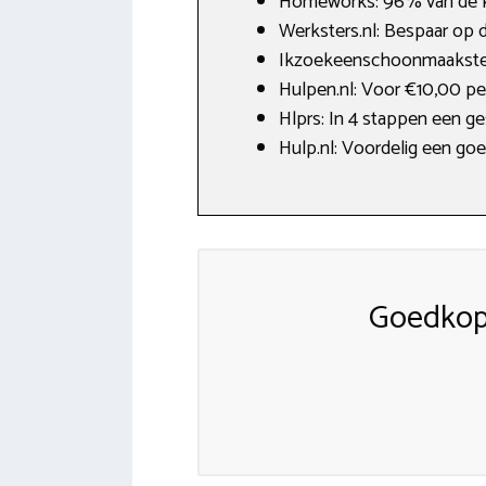
Homeworks: 96% van de k
Werksters.nl: Bespaar op d
Ikzoekeenschoonmaakster.n
Hulpen.nl: Voor €10,00 pe
Hlprs: In 4 stappen een g
Hulp.nl: Voordelig een go
Goedkop