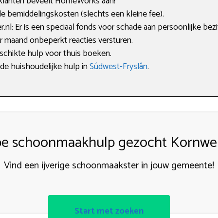
lanten beveelt HomeWorks aan!
e bemiddelingskosten (slechts een kleine fee).
l: Er is een speciaal fonds voor schade aan persoonlijke bezi
r maand onbeperkt reacties versturen.
eschikte hulp voor thuis boeken.
ede huishoudelijke hulp in
Súdwest-Fryslân
.
e schoonmaakhulp gezocht Kornwe
Vind een ijverige schoonmaakster in jouw gemeente!
Start met zoeken