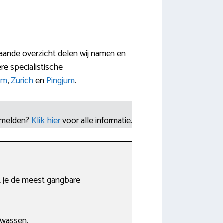
aande overzicht delen wij namen en
e specialistische
um
,
Zurich
en
Pingjum
.
nmelden?
Klik hier
voor alle informatie.
jk je de meest gangbare
 wassen.