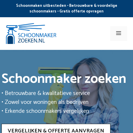
Ga
Schoonmaken uitbesteden • Betrouwbare & voordelige
naar
schoonmakers • Gratis offerte opvragen
de
inhoud
Men
Schoonmaker zoeken
• Betrouwbare & kwalitatieve service
• Zowel voor woningen als bedrijven
• Erkende schoonmakers vergelijken
VERGELIJKEN & OFFERTE AANVRAGEN